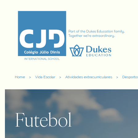
Home
>
Vida Escolar
>
Atividades extracurriculares
>
Desporto
Futebol