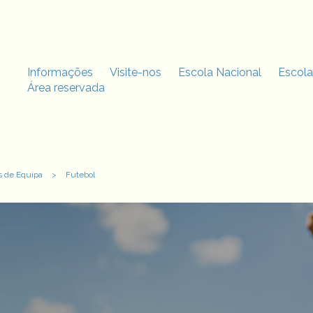
Informações
Visite-nos
Escola Nacional
Escola
Área reservada
s de Equipa
>
Futebol