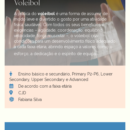
Voleibol
A prática do
voleibol
é uma forma de assumir de
modo leve e divertido o gosto por uma atividade
física saudável. Com todos os seus benefícios e
exigências – agilidade, coordenação, equilíbrio,
velocidade, força muscular –, o voleibol cria
condições para um desenvolvimento físico adequado
a cada faixa etária, abrindo espaço a valores como o
.
esforço, a dedicação e o espírito de equipa
Ensino básico e secundário, Primary P2-P6, Lower
Secondary, Upper Secondary e Advanced
De acordo com a faixa etária
CJD
Fabiana Silva