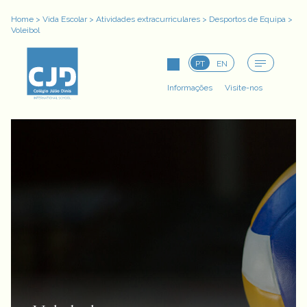
Home
>
Vida Escolar
>
Atividades extracurriculares
>
Desportos de Equipa
>
Voleibol
PT
EN
Informações
Visite-nos